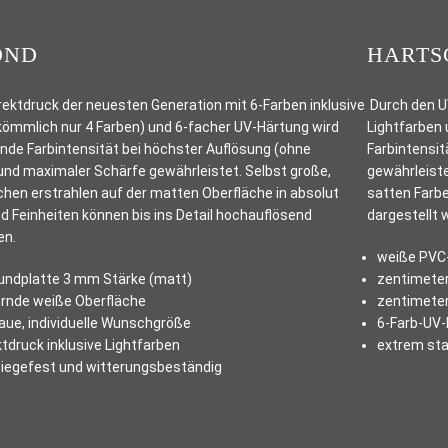
OND
HARTS
ektdruck der neuesten Generation mit 6-Farben inklusive
Durch den UV
kömmlich nur 4 Farben) und 6-facher UV-Härtung wird
Lightfarben 
nde Farbintensität bei höchster Auflösung (ohne
Farbintensit
und maximaler Schärfe gewährleistet. Selbst große,
gewährleiste
ächen erstrahlen auf der matten Oberfläche in absolut
satten Farbe
d Feinheiten können bis ins Detail hochauflösend
dargestellt 
en.
weiße PVC
ndplatte 3 mm Stärke (matt)
zentimeter
rnde weiße Oberfläche
zentimeter
ue, individuelle Wunschgröße
6-Farb-UV-
tdruck inklusive Lightfarben
extrem sta
 biegefest und witterungsbeständig