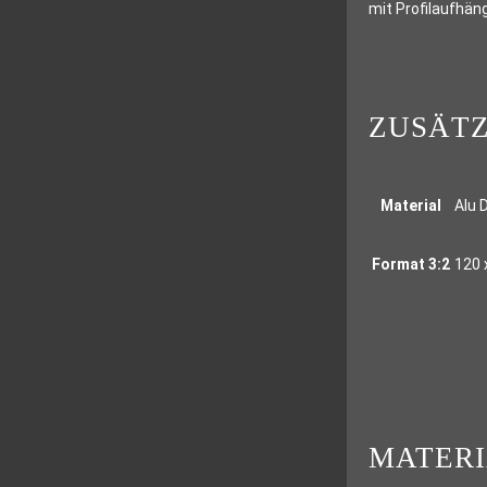
mit Profilaufhäng
ZUSÄTZ
Material
Alu 
Format 3:2
120 
MATER