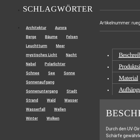
SCHLAGWÖRTER
Artikelnummer:
rue
Architektur
Aurora
Berge
Bäume
Felsen
Leuchtturm
Meer
Beschrei
mystisches Licht
Nacht
Nebel
Polarlichter
Produktsi
Schnee
See
Sonne
Material
Sonnenaufgang
Aufhäng
Sonnenuntergang
Stadt
Strand
Wald
Wasser
Wasserfall
Wellen
BESCH
Winter
Wolken
Durch den UV-Dir
Schärfe gewährle