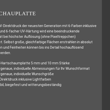
CHAUPLATTE
-Direktdruck der neuesten Generation mit 6-Farben inklusive
und 6-facher UV-Härtung wird eine beeindruckende
ät bei höchster Auflösung (ohne Pixeltreppchen)
t. Selbst große, gleichfarbige Flächen erstrahlen in absolut
n und Feinheiten können bis ins Detail hochauflösend
werden.
-Hartschaumplatte 5 mm und 10 mm Stärke
genaue, individuelle Abmessungen für Ihr Wunschformat
genaue, individuelle Wunschgröße
Direktdruck inklusive Lightfarben
bil, biegefest und witterungsbeständig