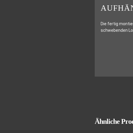
AUFHÄ
Die fertig montie
schwebenden Look
Ähnliche Pro