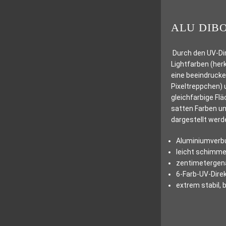
ALU DIB
Durch den UV-Dir
Lightfarben (her
eine beeindrucke
Pixeltreppchen) 
gleichfarbige Fl
satten Farben un
dargestellt werd
Aluminiumverbu
leicht schimme
zentimetergena
6-Farb-UV-Direk
extrem stabil,