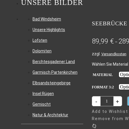
UNSERE BILDER
Bad Windsheim
SEEBRÜCKE
Unsere Highlights
89,99
€
28
Lofoten
–
Dolomiten
zzgl.
Versandkosten
Berchtesgadener Land
Wählen Sie Material 
Garmisch Partenkirchen
MATERIAL
Elbsandsteingebirge
FORMAT 3:2
Insel Rügen
SEEBRÜCKE
-
+
Gemischt
SELIN
Add to Wishlist
IM
Natur & Architektur
Remove from Wi
SONNENUNTER
MENGE