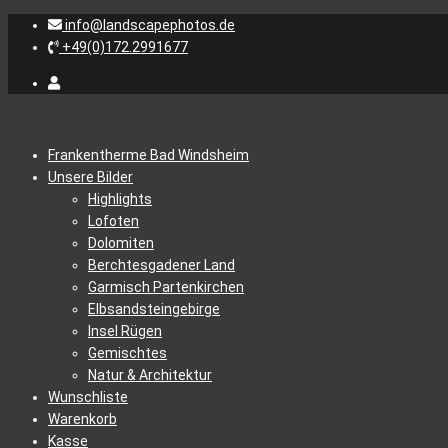
info@landscapephotos.de
+49(0)172.2991677
Frankentherme Bad Windsheim
Unsere Bilder
Highlights
Lofoten
Dolomiten
Berchtesgadener Land
Garmisch Partenkirchen
Elbsandsteingebirge
Insel Rügen
Gemischtes
Natur & Architektur
Wunschliste
Warenkorb
Kasse