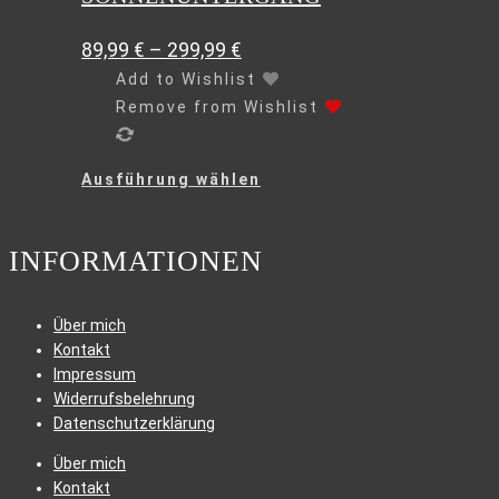
werden
89,99
€
–
299,99
€
Add to Wishlist
Remove from Wishlist
Dieses
Ausführung wählen
Produkt
weist
mehrere
INFORMATIONEN
Varianten
auf.
Die
Über mich
Optionen
Kontakt
können
Impressum
auf
Widerrufsbelehrung
der
Datenschutzerklärung
Produktseite
Über mich
gewählt
Kontakt
werden