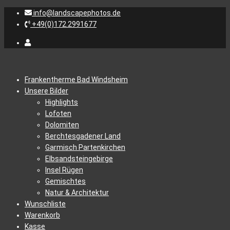
info@landscapephotos.de
+49(0)172.2991677
Frankentherme Bad Windsheim
Unsere Bilder
Highlights
Lofoten
Dolomiten
Berchtesgadener Land
Garmisch Partenkirchen
Elbsandsteingebirge
Insel Rügen
Gemischtes
Natur & Architektur
Wunschliste
Warenkorb
Kasse