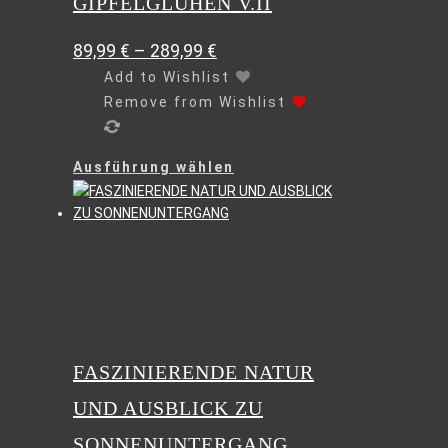
GIPFELGLÜHEN V.II
werden
89,99
€
–
289,99
€
Add to Wishlist
Remove from Wishlist
Dieses
Ausführung wählen
Produkt
weist
mehrere
Varianten
auf.
Die
Optionen
können
auf
FASZINIERENDE NATUR
der
UND AUSBLICK ZU
Produktseite
gewählt
SONNENUNTERGANG