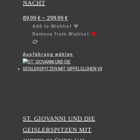
NACHT
89,99
€
–
299,99
€
Add to Wishlist
Remove from Wishlist
Dieses
Ausführung wählen
Produkt
weist
mehrere
Varianten
auf.
Die
Optionen
können
auf
ST. GIOVANNI UND DIE
der
GEISLERSPITZEN MIT
Produktseite
gewählt