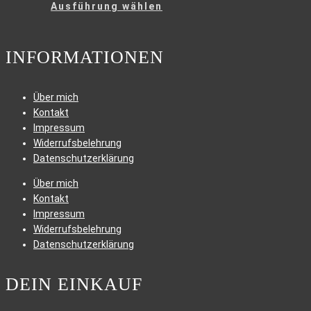
Dieses
Ausführung wählen
Produkt
weist
mehrere
INFORMATIONEN
Varianten
auf.
Die
Über mich
Optionen
Kontakt
können
Impressum
auf
Widerrufsbelehrung
der
Datenschutzerklärung
Produktseite
Über mich
gewählt
Kontakt
werden
Impressum
Widerrufsbelehrung
Datenschutzerklärung
DEIN EINKAUF