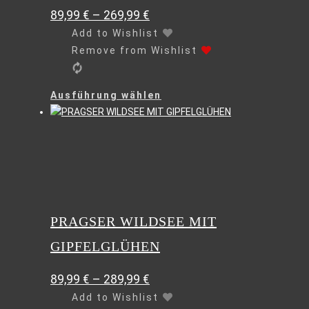
89,99
€
–
269,99
€
Add to Wishlist
Remove from Wishlist
Dieses
Ausführung wählen
Produkt
weist
mehrere
Varianten
auf.
Die
Optionen
können
PRAGSER WILDSEE MIT
auf
GIPFELGLÜHEN
der
Produktseite
gewählt
89,99
€
–
289,99
€
werden
Add to Wishlist