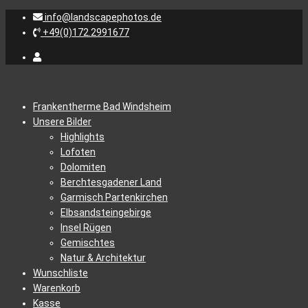
info@landscapephotos.de
+49(0)172.2991677
Frankentherme Bad Windsheim
Unsere Bilder
Highlights
Lofoten
Dolomiten
Berchtesgadener Land
Garmisch Partenkirchen
Elbsandsteingebirge
Insel Rügen
Gemischtes
Natur & Architektur
Wunschliste
Warenkorb
Kasse