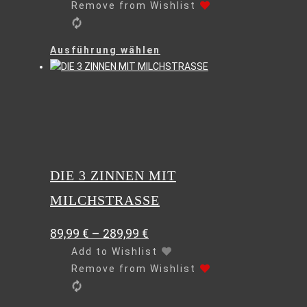
Remove from Wishlist
Dieses
Ausführung wählen
Produkt
weist
mehrere
Varianten
auf.
Die
Optionen
können
DIE 3 ZINNEN MIT
auf
MILCHSTRASSE
der
Produktseite
gewählt
89,99
€
–
289,99
€
werden
Add to Wishlist
Remove from Wishlist