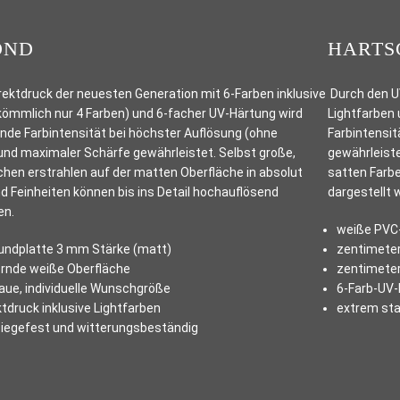
OND
HARTS
ektdruck der neuesten Generation mit 6-Farben inklusive
Durch den UV
kömmlich nur 4 Farben) und 6-facher UV-Härtung wird
Lightfarben 
nde Farbintensität bei höchster Auflösung (ohne
Farbintensit
und maximaler Schärfe gewährleistet. Selbst große,
gewährleiste
ächen erstrahlen auf der matten Oberfläche in absolut
satten Farbe
d Feinheiten können bis ins Detail hochauflösend
dargestellt 
en.
weiße PVC
ndplatte 3 mm Stärke (matt)
zentimeter
rnde weiße Oberfläche
zentimeter
ue, individuelle Wunschgröße
6-Farb-UV-
tdruck inklusive Lightfarben
extrem sta
 biegefest und witterungsbeständig