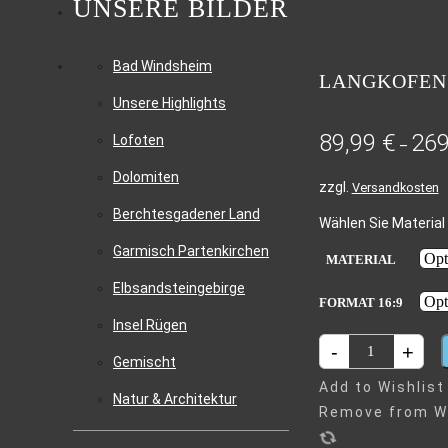
UNSERE BILDER
Bad Windsheim
LANGKOFEN 
Unsere Highlights
89,99
€
26
Lofoten
–
Dolomiten
zzgl.
Versandkosten
Berchtesgadener Land
Wählen Sie Material 
Garmisch Partenkirchen
MATERIAL
Elbsandsteingebirge
FORMAT 16:9
Insel Rügen
LANGKOFEN
-
+
Gemischt
UND
Add to Wishlist
PLATKOFEL
Natur & Architektur
Remove from Wi
AUF
DER