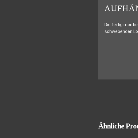
AUFHÄ
Die fertig montie
schwebenden Look
Ähnliche Pro