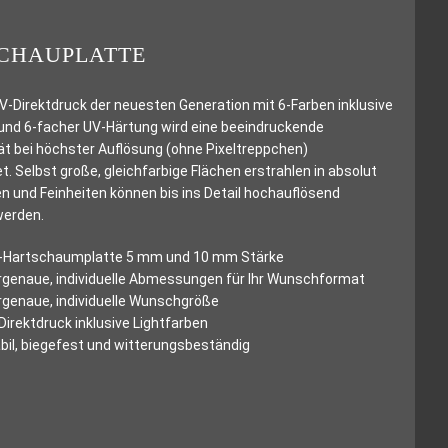
CHAUPLATTE
-Direktdruck der neuesten Generation mit 6-Farben inklusive
und 6-facher UV-Härtung wird eine beeindruckende
ät bei höchster Auflösung (ohne Pixeltreppchen)
t. Selbst große, gleichfarbige Flächen erstrahlen in absolut
n und Feinheiten können bis ins Detail hochauflösend
werden.
-Hartschaumplatte 5 mm und 10 mm Stärke
genaue, individuelle Abmessungen für Ihr Wunschformat
genaue, individuelle Wunschgröße
Direktdruck inklusive Lightfarben
bil, biegefest und witterungsbeständig