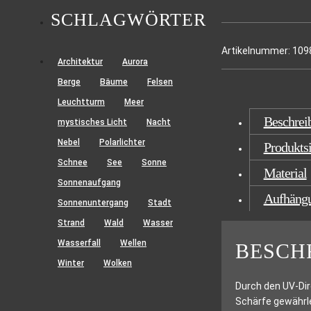
SEISERALM
SCHLAGWÖRTER
MENGE
Artikelnummer:
109
Architektur
Aurora
Berge
Bäume
Felsen
Leuchtturm
Meer
Beschrei
mystisches Licht
Nacht
Nebel
Polarlichter
Produktsi
Schnee
See
Sonne
Material
Sonnenaufgang
Aufhäng
Sonnenuntergang
Stadt
Strand
Wald
Wasser
Wasserfall
Wellen
BESCH
Winter
Wolken
Durch den UV-Dir
Schärfe gewährle