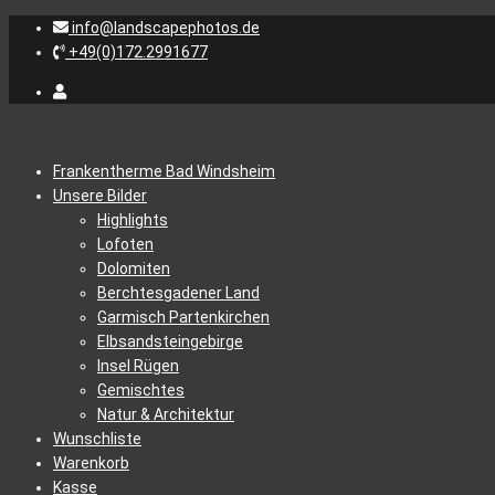
info@landscapephotos.de
+49(0)172.2991677
Frankentherme Bad Windsheim
Unsere Bilder
Highlights
Lofoten
Dolomiten
Berchtesgadener Land
Garmisch Partenkirchen
Elbsandsteingebirge
Insel Rügen
Gemischtes
Natur & Architektur
Wunschliste
Warenkorb
Kasse