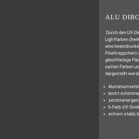
ALU DIB
Durch den UV-Dir
Lightfarben (her
eine beeindrucke
Pixeltreppchen) 
gleichfarbige Fl
satten Farben un
dargestellt werd
Aluminiumverbu
leicht schimme
zentimetergena
6-Farb-UV-Direk
extrem stabil,