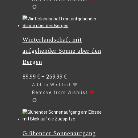
der
Produktseite
gewählt
Dieses
werden
Produkt
weist
Winterlandschaft mit
mehrere
Varianten
aufgehender Sonne über den
auf.
Die
Bergen
Optionen
können
89,99
€
–
269,99
€
auf
Add to Wishlist
der
Remove from Wishlist
Produktseite
gewählt
werden
Dieses
Produkt
weist
Glühender Sonnenaufgang
mehrere