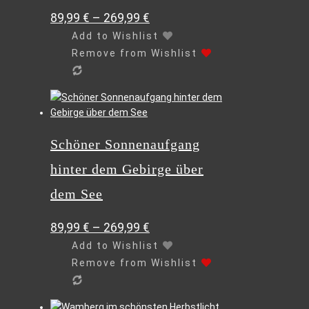
können
89,99
€
–
269,99
€
auf
Add to Wishlist
der
Remove from Wishlist
Produktseite
gewählt
werden
Dieses
Produkt
weist
Schöner Sonnenaufgang
mehrere
Varianten
hinter dem Gebirge über
auf.
Die
dem See
Optionen
können
89,99
€
–
269,99
€
auf
Add to Wishlist
der
Remove from Wishlist
Produktseite
gewählt
werden
Dieses