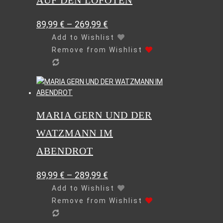
AUF DEN LOFOTEN
auf.
Die
89,99
€
–
269,99
€
Optionen
können
Add to Wishlist
auf
Remove from Wishlist
der
Produktseite
gewählt
Dieses
werden
Produkt
weist
MARIA GERN UND DER
mehrere
Varianten
WATZMANN IM
auf.
Die
ABENDROT
Optionen
können
89,99
€
–
289,99
€
auf
Add to Wishlist
der
Remove from Wishlist
Produktseite
gewählt