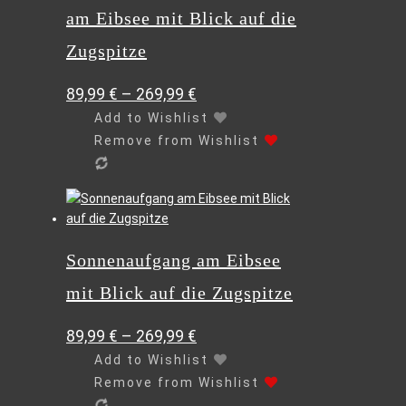
Varianten
am Eibsee mit Blick auf die
auf.
Die
Zugspitze
Optionen
können
89,99
€
–
269,99
€
auf
Add to Wishlist
der
Remove from Wishlist
Produktseite
gewählt
werden
Dieses
Produkt
weist
Sonnenaufgang am Eibsee
mehrere
Varianten
mit Blick auf die Zugspitze
auf.
Die
89,99
€
–
269,99
€
Optionen
können
Add to Wishlist
auf
Remove from Wishlist
der