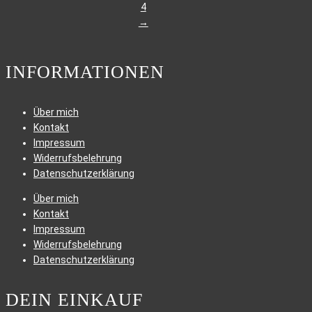
Varianten
4
auf.
→
Die
Optionen
INFORMATIONEN
können
auf
der
Über mich
Produktseite
Kontakt
gewählt
Impressum
werden
Widerrufsbelehrung
Datenschutzerklärung
Über mich
Kontakt
Impressum
Widerrufsbelehrung
Datenschutzerklärung
DEIN EINKAUF