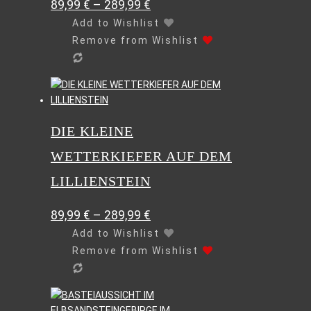
89,99
€
–
289,99
€
Optionen
können
Add to Wishlist
auf
Remove from Wishlist
der
Produktseite
gewählt
Dieses
werden
Produkt
weist
DIE KLEINE
mehrere
Varianten
WETTERKIEFER AUF DEM
auf.
Die
LILLIENSTEIN
Optionen
können
89,99
€
–
289,99
€
auf
Add to Wishlist
der
Remove from Wishlist
Produktseite
gewählt
werden
Dieses
Produkt