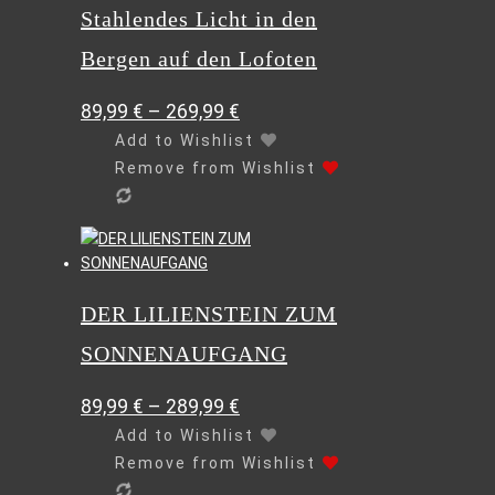
Stahlendes Licht in den
Bergen auf den Lofoten
89,99
€
–
269,99
€
Add to Wishlist
Remove from Wishlist
Dieses
Produkt
weist
DER LILIENSTEIN ZUM
mehrere
Varianten
SONNENAUFGANG
auf.
Die
89,99
€
–
289,99
€
Optionen
können
Add to Wishlist
auf
Remove from Wishlist
der