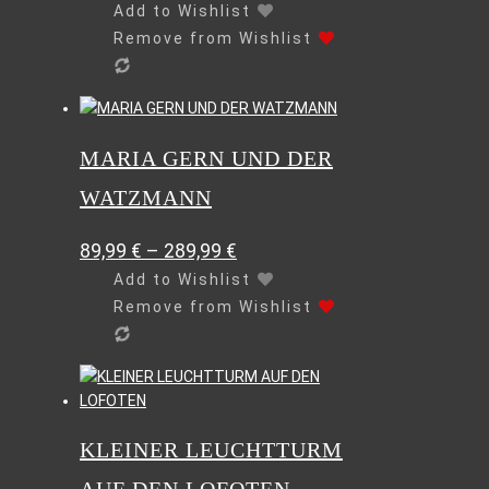
Optionen
Add to Wishlist
können
Remove from Wishlist
auf
der
Produktseite
Dieses
gewählt
Produkt
werden
MARIA GERN UND DER
weist
mehrere
WATZMANN
Varianten
auf.
89,99
€
–
289,99
€
Die
Optionen
Add to Wishlist
können
Remove from Wishlist
auf
der
Produktseite
Dieses
gewählt
Produkt
werden
weist
KLEINER LEUCHTTURM
mehrere
Varianten