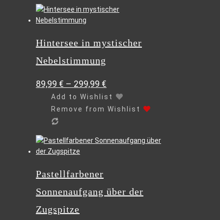
werden
Dieses
Produkt
weist
Hintersee in mystischer
mehrere
Varianten
Nebelstimmung
auf.
Die
89,99
€
–
299,99
€
Optionen
können
Add to Wishlist
auf
Remove from Wishlist
der
Produktseite
gewählt
Dieses
werden
Produkt
weist
Pastellfarbener
mehrere
Varianten
Sonnenaufgang über der
auf.
Die
Zugspitze
Optionen