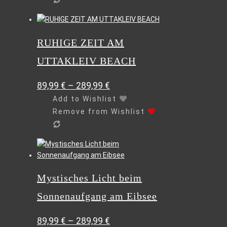
Produktseite
gewählt
Dieses
werden
Produkt
RUHIGE ZEIT AM
weist
mehrere
UTTAKLEIV BEACH
Varianten
auf.
89,99
€
–
289,99
€
Die
Optionen
Add to Wishlist
können
Remove from Wishlist
auf
der
Produktseite
Dieses
gewählt
Produkt
werden
weist
Mystisches Licht beim
mehrere
Varianten
Sonnenaufgang am Eibsee
auf.
Die
89,99
€
–
289,99
€
Optionen