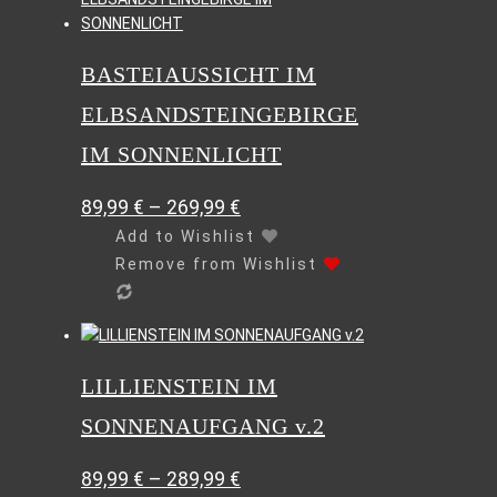
weist
mehrere
BASTEIAUSSICHT IM
Varianten
auf.
ELBSANDSTEINGEBIRGE
Die
Optionen
IM SONNENLICHT
können
auf
89,99
€
–
269,99
€
der
Add to Wishlist
Produktseite
Remove from Wishlist
gewählt
werden
Dieses
Produkt
LILLIENSTEIN IM
weist
mehrere
SONNENAUFGANG v.2
Varianten
auf.
89,99
€
–
289,99
€
Die