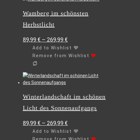
Produkt
Wamberg im schönsten
weist
mehrere
Herbstlicht
Varianten
auf.
89,99
€
–
269,99
€
Die
Optionen
Add to Wishlist
können
Remove from Wishlist
auf
der
Produktseite
Dieses
gewählt
Produkt
werden
weist
Winterlandschaft im schönen
mehrere
Varianten
Licht des Sonnenaufgangs
auf.
Die
89,99
€
–
269,99
€
Optionen
können
Add to Wishlist
auf
Remove from Wishlist