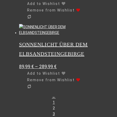
können
Add to Wishlist
auf
Remove from Wishlist
der
Produktseite
gewählt
Dieses
werden
Produkt
weist
SONNENLICHT ÜBER DEM
mehrere
Varianten
ELBSANDSTEINGEBIRGE
auf.
Die
89,99
€
–
289,99
€
Optionen
können
Add to Wishlist
auf
Remove from Wishlist
der
Produktseite
gewählt
Dieses
←
werden
Produkt
1
weist
2
mehrere
3