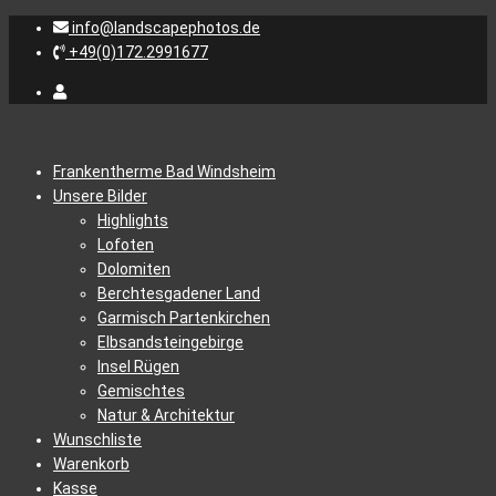
info@landscapephotos.de
+49(0)172.2991677
Frankentherme Bad Windsheim
Unsere Bilder
Highlights
Lofoten
Dolomiten
Berchtesgadener Land
Garmisch Partenkirchen
Elbsandsteingebirge
Insel Rügen
Gemischtes
Natur & Architektur
Wunschliste
Warenkorb
Kasse