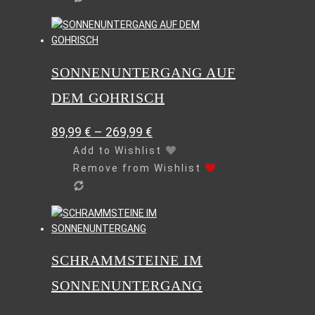
Produktseite
gewählt
Dieses
werden
Produkt
weist
SONNENUNTERGANG AUF
mehrere
Varianten
DEM GOHRISCH
auf.
Die
89,99
€
–
269,99
€
Optionen
können
Add to Wishlist
auf
Remove from Wishlist
der
Produktseite
gewählt
Dieses
werden
Produkt
weist
SCHRAMMSTEINE IM
mehrere
Varianten
SONNENUNTERGANG
auf.
Die