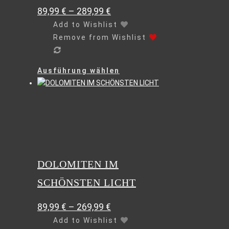
89,99
€
–
289,99
€
Add to Wishlist
Remove from Wishlist
Dieses
Ausführung wählen
Produkt
weist
mehrere
Varianten
auf.
Die
Optionen
können
DOLOMITEN IM
auf
SCHÖNSTEN LICHT
der
Produktseite
gewählt
89,99
€
–
269,99
€
werden
Add to Wishlist