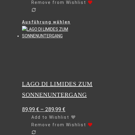
Remove from Wishlist
Dieses
Ausführung wählen
Produkt
weist
mehrere
Varianten
auf.
Die
Optionen
können
auf
LAGO DI LIMIDES ZUM
der
SONNENUNTERGANG
Produktseite
gewählt
werden
89,99
€
–
289,99
€
Add to Wishlist
Remove from Wishlist