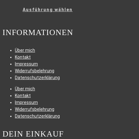
Dieses
Ausführung wählen
Produkt
weist
mehrere
INFORMATIONEN
Varianten
auf.
Die
Über mich
Optionen
Kontakt
können
Impressum
auf
Widerrufsbelehrung
der
Datenschutzerklärung
Produktseite
Über mich
gewählt
Kontakt
werden
Impressum
Widerrufsbelehrung
Datenschutzerklärung
DEIN EINKAUF