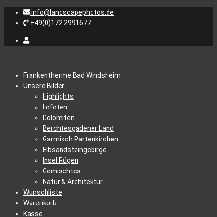
info@landscapephotos.de
+49(0)172.2991677
Frankentherme Bad Windsheim
Unsere Bilder
Highlights
Lofoten
Dolomiten
Berchtesgadener Land
Garmisch Partenkirchen
Elbsandsteingebirge
Insel Rügen
Gemischtes
Natur & Architektur
Wunschliste
Warenkorb
Kasse