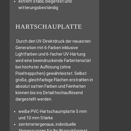
extrem stabil, biegefest und
witterungsbeständig
HARTSCHAUPLATTE
Durch den UV-Direktdruck der neuesten
Generation mit 6-Farben inklusive
Lightfarben und 6-facher UV-Härtung
wird eine beeindruckende Farbintensität
bei höchster Auflösung (ohne
Pixeltreppchen) gewährleistet. Selbst
große, gleichfarbige Flächen erstrahlen in
absolut satten Farben und Feinheiten
können bis ins Detail hochauflösend
dargestellt werden.
weiße PVC-Hartschaumplatte 5 mm
und 10 mm Stärke
zentimetergenaue, individuelle
Abmessungen für Ihr Wunschformat