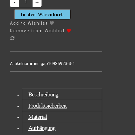
-
+
AST
AM
In den Warenkorb
EIBSEE
Add to Wishlist
MIT
Remove from Wishlist
BLICK
AUF
DIE
ZUGSPITZE
MENGE
Artikelnummer:
gap10985923-3-1
Beschreibung
Produktsicherheit
Material
Aufhängung